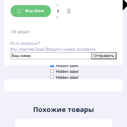
Buy Now
В кредит
Есть вопросы?
Больше результатов
Мы ответим Вам! Введите номер телефона
Generic filters
Hidden label
Hidden label
Hidden label
Hidden label
Похожие товары