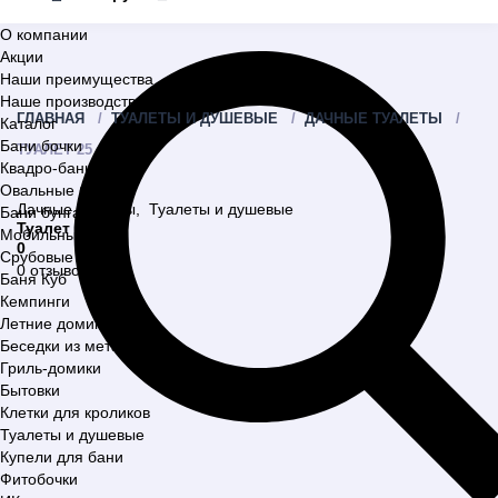
О компании
Акции
Наши преимущества
Наше производство
ГЛАВНАЯ
ТУАЛЕТЫ И ДУШЕВЫЕ
ДАЧНЫЕ ТУАЛЕТЫ
Каталог
Бани бочки
ТУАЛЕТ 25
Квадро-бани
Овальные бани
Дачные туалеты
,
Туалеты и душевые
Бани бунгало
Туалет 25
Мобильные бани
0
Срубовые бани
0 отзывов
Баня Куб
Кемпинги
Летние домики
Беседки из металла
Гриль-домики
Бытовки
Клетки для кроликов
Туалеты и душевые
Купели для бани
Фитобочки