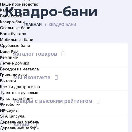
Наше производство
Квадро-бани
Каталог
Бани бочки
Квадро-бани
ГЛАВНАЯ
КВАДРО-БАНИ
Овальные бани
Бани бунгало
Мобильные бани
Срубовые бани
Баня Куб
Каталог товаров
Кемпинги
Летние домики
Беседки из металла
Гриль-домики
Мы Вконтакте
Бытовки
Клетки для кроликов
Туалеты и душевые
Купели для бани
Товары с высоким рейтингом
Фитобочки
ИК-сауны
SPA Капсула
Деревянная мебель
Акции
Деревянные заборы