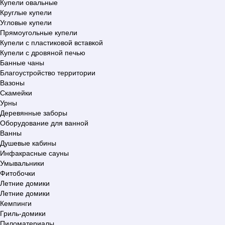
Купели овальные
Круглые купели
Угловые купели
Прямоугольные купели
Купели с пластиковой вставкой
Купели с дровяной печью
Банные чаны
Благоустройство территории
Вазоны
Скамейки
Урны
Деревянные заборы
Оборудование для ванной
Ванны
Душевые кабины
Инфакрасные сауны
Умывальники
Фитобочки
Летние домики
Летние домики
Кемпинги
Гриль-домики
Пиломатериалы