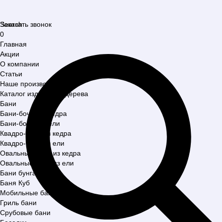
Search
Заказать звонок
0
Главная
Акции
О компании
Статьи
Наше производство
Каталог изделий из дерева
Бани
Бани-бочки из кедра
Бани-бочки из ели
Квадро-бани из кедра
Квадро-бани из ели
Овальные бани из кедра
Овальные бани из ели
Бани бунгало
Баня Куб
Мобильные бани
Гриль бани
Срубовые бани