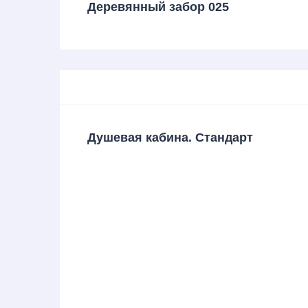
Деревянный забор 025
Больше ре
Generic fil
Hidden
Hidden
Hidden
Душевая кабина. Стандарт
Hidden