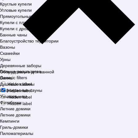
Круглые купели
Угловые купели
Прямоугольные купели
Купели с пластиковой вставкой
Купели с дровяной печью
Банные чаны
Благоустройство территории
Вазоны
Скамейки
Урны
Деревянные заборы
Больше результатов
Оборудование для ванной
Generic filters
Ванны
Душевые кабины
Hidden label
Инфакрасные сауны
Hidden label
Умывальники
Hidden label
Фитобочки
Hidden label
Летние домики
Летние домики
Кемпинги
Гриль-домики
Пиломатериалы