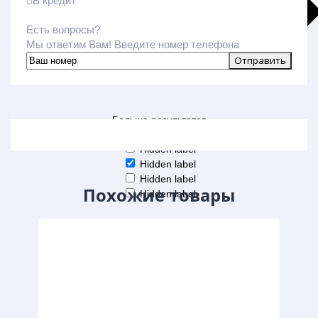
В кредит
Есть вопросы?
Мы ответим Вам! Введите номер телефона
Больше результатов
Generic filters
Hidden label
Hidden label
Hidden label
Похожие товары
Hidden label