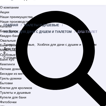
О компании
Акции
Наши преимущества
Наше производство
ГЛАВНАЯ
ТУАЛЕТЫ И ДУШЕВЫЕ
Каталог
Бани бочки
ХОЗБЛОК ДЛЯ ДАЧИ С ДУШЕМ И ТУАЛЕТОМ
ДУШ-ТУАЛЕТ
Квадро-бани
Овальные бани
Туалеты и душевые
,
Хозблок для дачи с душем и туалетом
Бани бунгало
Душ-туалет
Мобильные бани
0
Срубовые бани
0 отзывов
Баня Куб
Кемпинги
Летние домики
Беседки из металла
Гриль-домики
Бытовки
Клетки для кроликов
Туалеты и душевые
Купели для бани
Фитобочки