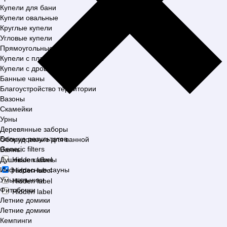
Купели для бани
Купели овальные
Круглые купели
Угловые купели
Прямоугольные купели
Купели с пластиковой вставкой
Купели с дровяной печью
Банные чаны
Благоустройство территории
Вазоны
Скамейки
Урны
Деревянные заборы
Больше результатов
Оборудование для ванной
Generic filters
Ванны
Душевые кабины
Hidden label
Инфакрасные сауны
Hidden label
Умывальники
Hidden label
Фитобочки
Hidden label
Летние домики
Летние домики
Кемпинги