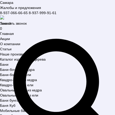
Самара
Жалобы и предложения
8-937-066-66-65
8-937-999-91-61
Search
Заказать звонок
0
Главная
Акции
О компании
Статьи
Наше производство
Каталог изделий из дерева
Бани
Бани-бочки из кедра
Бани-бочки из ели
Квадро-бани из кедра
Квадро-бани из ели
Овальные бани из кедра
Овальные бани из ели
Бани бунгало
Баня Куб
Мобильные бани