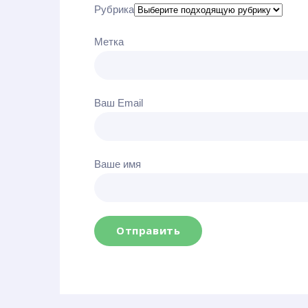
Рубрика
Метка
Больше ре
Generic fil
Hidden
Ваш Email
Hidden
Hidden
Hidden
Ваше имя