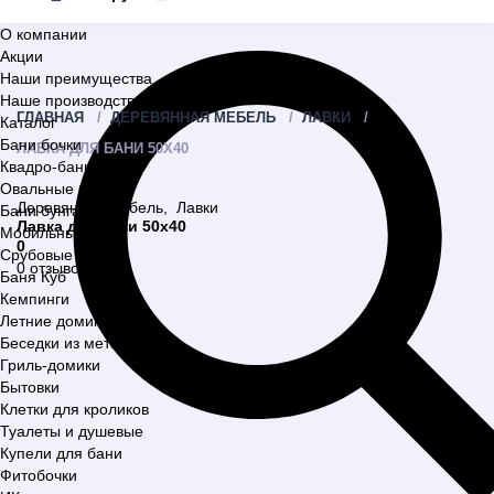
О компании
Акции
Наши преимущества
Наше производство
ГЛАВНАЯ
ДЕРЕВЯННАЯ МЕБЕЛЬ
ЛАВКИ
Каталог
Бани бочки
ЛАВКА ДЛЯ БАНИ 50Х40
Квадро-бани
Овальные бани
Деревянная мебель
,
Лавки
Бани бунгало
Лавка для бани 50х40
Мобильные бани
0
Срубовые бани
0 отзывов
Баня Куб
Кемпинги
Летние домики
Беседки из металла
Гриль-домики
Бытовки
Клетки для кроликов
Туалеты и душевые
Купели для бани
Фитобочки