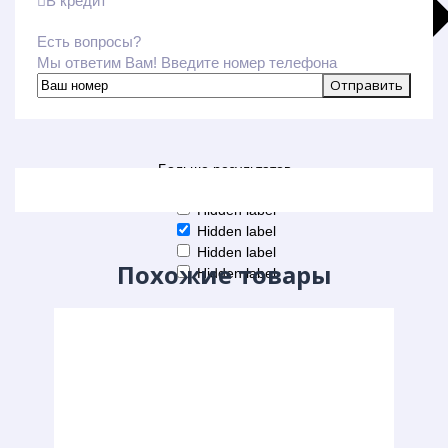
В кредит
Есть вопросы?
Мы ответим Вам! Введите номер телефона
Больше результатов
Generic filters
Hidden label
Hidden label
Hidden label
Похожие товары
Hidden label