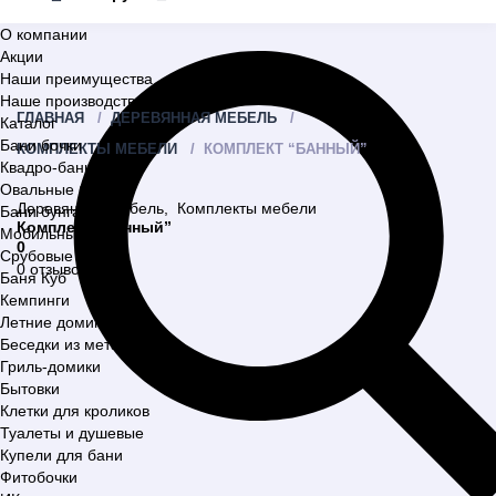
О компании
Акции
Наши преимущества
Наше производство
ГЛАВНАЯ
ДЕРЕВЯННАЯ МЕБЕЛЬ
Каталог
Бани бочки
КОМПЛЕКТЫ МЕБЕЛИ
КОМПЛЕКТ “БАННЫЙ”
Квадро-бани
Овальные бани
Деревянная мебель
,
Комплекты мебели
Бани бунгало
Комплект “Банный”
Мобильные бани
0
Срубовые бани
0 отзывов
Баня Куб
Кемпинги
Летние домики
Беседки из металла
Гриль-домики
Бытовки
Клетки для кроликов
Туалеты и душевые
Купели для бани
Фитобочки