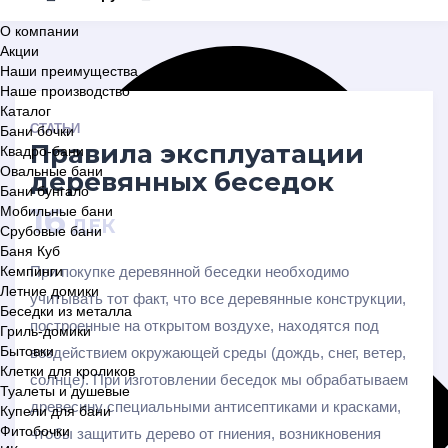
О компании
Акции
Наши преимущества
Наше производство
Каталог
СТАТЬИ
Бани бочки
Правила эксплуатации
Квадро-бани
Овальные бани
деревянных беседок
Бани бунгало
16
Мобильные бани
ДЕК
Срубовые бани
Баня Куб
Кемпинги
При покупке деревянной беседки необходимо
Летние домики
учитывать тот факт, что все деревянные конструкции,
Беседки из металла
построенные на открытом воздухе, находятся под
Гриль-домики
Бытовки
воздействием окружающей среды (дождь, снег, ветер,
Клетки для кроликов
солнце). При изготовлении беседок мы обрабатываем
Туалеты и душевые
древесину специальными антисептиками и красками,
Купели для бани
Фитобочки
чтобы защитить дерево от гниения, возникновения