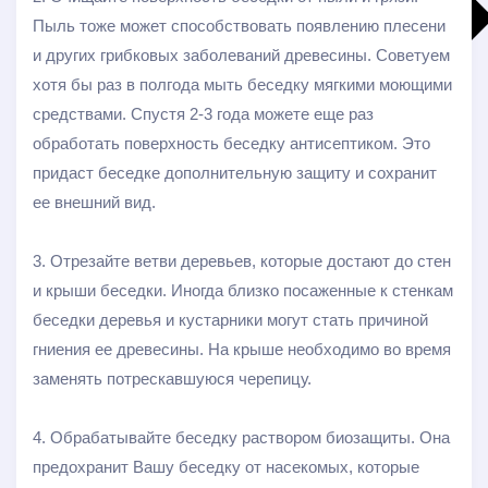
Пыль тоже может способствовать появлению плесени
и других грибковых заболеваний древесины. Советуем
хотя бы раз в полгода мыть беседку мягкими моющими
средствами. Спустя 2-3 года можете еще раз
обработать поверхность беседку антисептиком. Это
придаст беседке дополнительную защиту и сохранит
Больше результатов
ее внешний вид.
Generic filters
Hidden label
Hidden label
3. Отрезайте ветви деревьев, которые достают до стен
Hidden label
и крыши беседки. Иногда близко посаженные к стенкам
Hidden label
беседки деревья и кустарники могут стать причиной
гниения ее древесины. На крыше необходимо во время
заменять потрескавшуюся черепицу.
4. Обрабатывайте беседку раствором биозащиты. Она
предохранит Вашу беседку от насекомых, которые