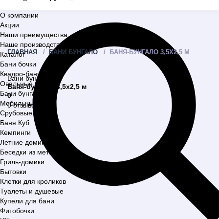
О компании
Акции
Наши преимущества
Наше производство
ГЛАВНАЯ
БАНИ БУНГАЛО
БАНЯ-БУНГАЛО 3,5Х2,5 М
Каталог
Бани бочки
Квадро-бани
Бани бунгало
Овальные бани
Баня-бунгало 3,5х2,5 м
Бани бунгало
0
Мобильные бани
0 отзывов
Срубовые бани
Баня Куб
Кемпинги
Летние домики
Беседки из металла
Гриль-домики
Бытовки
Клетки для кроликов
Туалеты и душевые
Купели для бани
Фитобочки