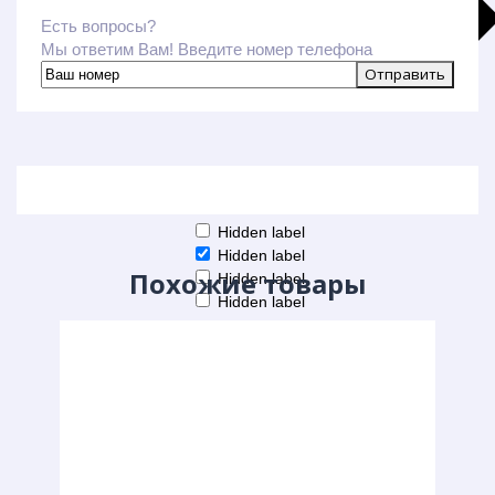
Есть вопросы?
Мы ответим Вам! Введите номер телефона
Больше результатов
Generic filters
Hidden label
Hidden label
Похожие товары
Hidden label
Hidden label