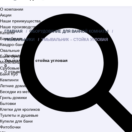
О компании
Акции
Наши преимущества
Наше производство
ГЛАВНАЯ
ОБОРУДОВАНИЕ ДЛЯ ВАННОЙ КОМНАТЫ
Каталог
Бани бочки
УМЫВАЛЬНИКИ
УМЫВАЛЬНИК – СТОЙКА УГЛОВАЯ
Квадро-бани
Овальные бани
Умывальники
Бани бунгало
Умывальник – стойка угловая
Мобильные бани
0
Срубовые бани
0 отзывов
Баня Куб
Кемпинги
Летние домики
Беседки из металла
Гриль-домики
Бытовки
Клетки для кроликов
Туалеты и душевые
Купели для бани
Фитобочки