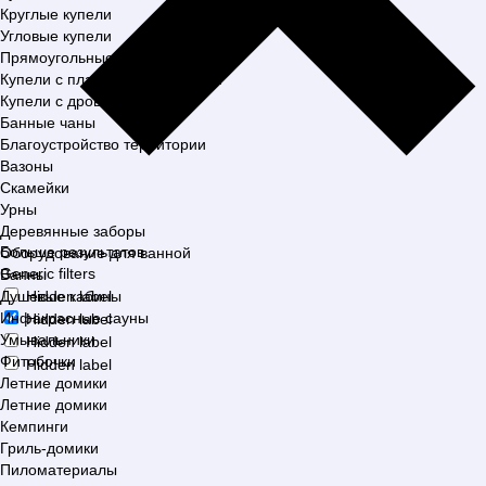
Круглые купели
Угловые купели
Прямоугольные купели
Купели с пластиковой вставкой
Купели с дровяной печью
Банные чаны
Благоустройство территории
Вазоны
Скамейки
Урны
Деревянные заборы
Больше результатов
Оборудование для ванной
Generic filters
Ванны
Душевые кабины
Hidden label
Инфакрасные сауны
Hidden label
Умывальники
Hidden label
Фитобочки
Hidden label
Летние домики
Летние домики
Кемпинги
Гриль-домики
Пиломатериалы