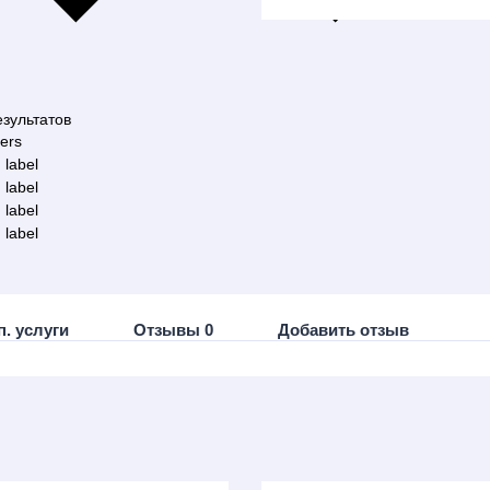
зультатов
ters
 label
 label
 label
 label
п. услуги
Отзывы 0
Добавить отзыв