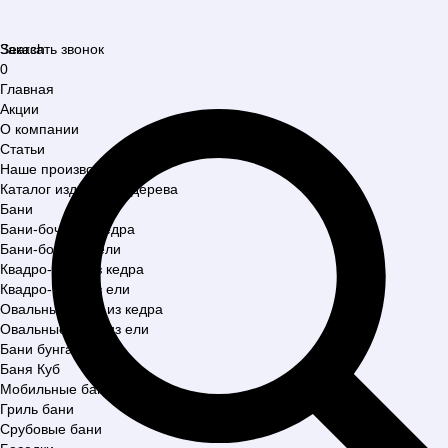
Search
Заказать звонок
0
Главная
Акции
О компании
Статьи
Наше производство
Каталог изделий из дерева
Бани
Бани-бочки из кедра
Бани-бочки из ели
Квадро-бани из кедра
Квадро-бани из ели
Овальные бани из кедра
Овальные бани из ели
Бани бунгало
Баня Куб
Мобильные бани
Гриль бани
Срубовые бани