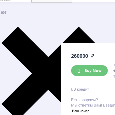
 007
260000
₽
Buy Now
В кредит
Есть вопросы?
Мы ответим Вам! Введи