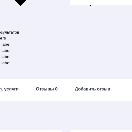
зультатов
ters
 label
 label
 label
 label
п. услуги
Отзывы 0
Добавить отзыв