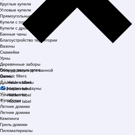
Круглые купели
Угловые купели
Прямоугольные купели
Купели с пластиковой вставкой
Купели с дровяной печью
Банные чаны
Благоустройство территории
Вазоны
Скамейки
Урны
Деревянные заборы
Больше результатов
Оборудование для ванной
Generic filters
Ванны
Душевые кабины
Hidden label
Инфакрасные сауны
Hidden label
Умывальники
Hidden label
Фитобочки
Hidden label
Летние домики
Летние домики
Кемпинги
Гриль-домики
Пиломатериалы