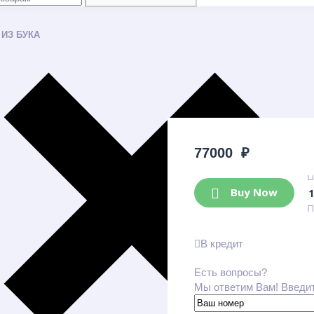
ИЗ БУКА
77000
₽
Buy Now
В кредит
Есть вопросы?
Мы ответим Вам! Введи