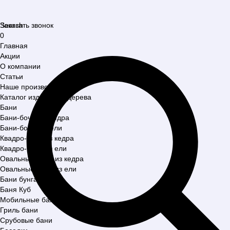
Search
Заказать звонок
0
Главная
Акции
О компании
Статьи
Наше производство
Каталог изделий из дерева
Бани
Бани-бочки из кедра
Бани-бочки из ели
Квадро-бани из кедра
Квадро-бани из ели
Овальные бани из кедра
Овальные бани из ели
Бани бунгало
Баня Куб
Мобильные бани
Гриль бани
Срубовые бани