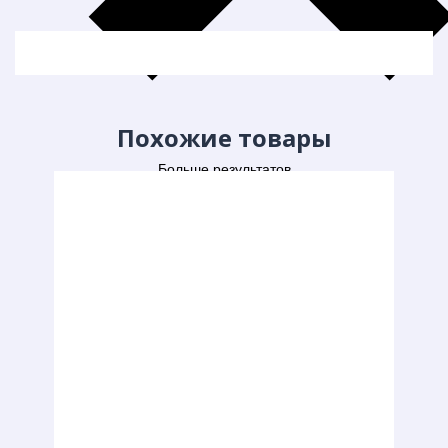
Похожие товары
Больше результатов
Generic filters
Hidden label
Hidden label
Hidden label
Hidden label