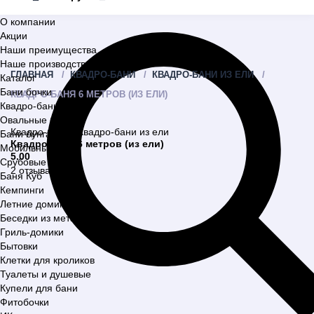
О компании
Акции
Наши преимущества
Наше производство
ГЛАВНАЯ
КВАДРО-БАНИ
КВАДРО-БАНИ ИЗ ЕЛИ
Каталог
Бани бочки
КВАДРО-БАНЯ 6 МЕТРОВ (ИЗ ЕЛИ)
Квадро-бани
Овальные бани
Квадро-бани
,
Квадро-бани из ели
Бани бунгало
Квадро-баня 6 метров (из ели)
Мобильные бани
5.00
Срубовые бани
2 отзыва
Баня Куб
Кемпинги
Летние домики
Беседки из металла
Гриль-домики
Бытовки
Клетки для кроликов
Туалеты и душевые
Купели для бани
Фитобочки