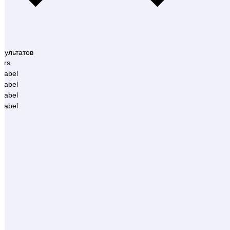
зультатов
ters
 label
 label
 label
 label