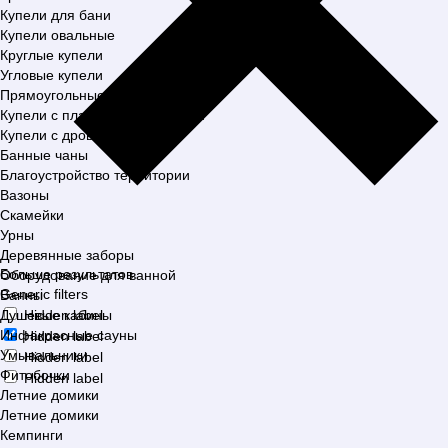
Купели для бани
Купели овальные
Круглые купели
Угловые купели
Прямоугольные купели
Купели с пластиковой вставкой
Купели с дровяной печью
Банные чаны
Благоустройство территории
Вазоны
Скамейки
Урны
Деревянные заборы
Больше результатов
Оборудование для ванной
Generic filters
Ванны
Душевые кабины
Hidden label
Инфакрасные сауны
Hidden label
Умывальники
Hidden label
Фитобочки
Hidden label
Летние домики
Летние домики
Кемпинги