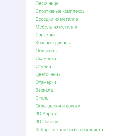
Песочницы
Спортивные комплексы
Беседки из металла
Мебель из металла
Больше ре
Банкетки
Generic fil
Кованые диваны
Hidden
Hidden
Обувницы
Hidden
Скамейки
Hidden
Стулья
Цветочницы
Этажерки
Зеркала
Столы
Ограждения и ворота
3D Ворота
3D Панели
Заборы и калитки из профлиста