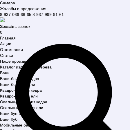
Самара
Жалобы и предложения
8-937-066-66-65
8-937-999-91-61
Search
Заказать звонок
0
Главная
Акции
О компании
Статьи
Наше производство
Каталог изделий из дерева
Бани
Бани-бочки из кедра
Бани-бочки из ели
Квадро-бани из кедра
Квадро-бани из ели
Овальные бани из кедра
Овальные бани из ели
Бани бунгало
Баня Куб
Мобильные бани