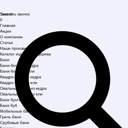
Search
Заказать звонок
0
Главная
Акции
О компании
Статьи
Наше производство
Каталог изделий из дерева
Бани
Бани-бочки из кедра
Бани-бочки из ели
Квадро-бани из кедра
Квадро-бани из ели
Овальные бани из кедра
Овальные бани из ели
Бани бунгало
Баня Куб
Мобильные бани
Гриль бани
Срубовые бани