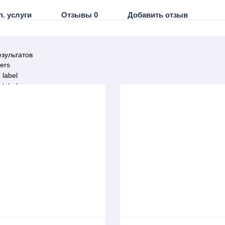
п. услуги
Отзывы 0
Добавить отзыв
зультатов
ters
 label
 label
 label
 label