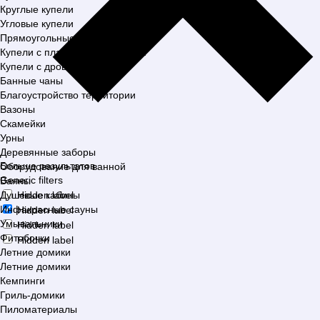
Круглые купели
Угловые купели
Прямоугольные купели
Купели с пластиковой вставкой
Купели с дровяной печью
Банные чаны
Благоустройство территории
Вазоны
Скамейки
Урны
Деревянные заборы
Больше результатов
Оборудование для ванной
Generic filters
Ванны
Душевые кабины
Hidden label
Инфакрасные сауны
Hidden label
Умывальники
Hidden label
Фитобочки
Hidden label
Летние домики
Летние домики
Кемпинги
Гриль-домики
Пиломатериалы