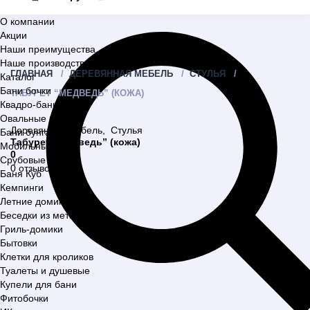
О компании
Акции
Наши преимущества
Наше производство
ГЛАВНАЯ
ДЕРЕВЯННАЯ МЕБЕЛЬ
СТУЛЬЯ
Каталог
Бани бочки
ТАБУРЕТ “МЕДВЕДЬ” (КОЖА)
Квадро-бани
Овальные бани
Деревянная мебель
,
Стулья
Бани бунгало
Табурет “Медведь” (кожа)
Мобильные бани
0
Срубовые бани
0 отзывов
Баня Куб
Кемпинги
Летние домики
Беседки из металла
Гриль-домики
Бытовки
Клетки для кроликов
Туалеты и душевые
Купели для бани
Фитобочки