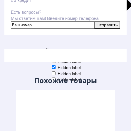
В кредит
Есть вопросы?
Мы ответим Вам! Введите номер телефона
Больше результатов
Generic filters
Hidden label
Hidden label
Hidden label
Похожие товары
Hidden label