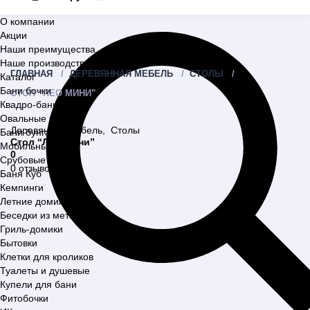
О компании
Акции
Наши преимущества
Наше производство
ГЛАВНАЯ
ДЕРЕВЯННАЯ МЕБЕЛЬ
СТОЛЫ
Каталог
Бани бочки
СТОЛ “ЛЕО МИНИ”
Квадро-бани
Овальные бани
Деревянная мебель
,
Столы
Бани бунгало
Стол “Лео Мини”
Мобильные бани
0
Срубовые бани
0 отзывов
Баня Куб
Кемпинги
Летние домики
Беседки из металла
Гриль-домики
Бытовки
Клетки для кроликов
Туалеты и душевые
Купели для бани
Фитобочки