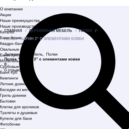
О компании
Акции
Наши преимущества
Наше производство
ГЛАВНАЯ
ДЕРЕВЯННАЯ МЕБЕЛЬ
ПОЛКИ
Каталог
Бани бочки
ПОЛКА “БАРИН 3” С ЭЛЕМЕНТАМИ КОВКИ
Квадро-бани
Овальные бани
Деревянная мебель
,
Полки
Бани бунгало
Полка “Барин 3” с элементами ковки
Мобильные бани
0
Срубовые бани
0 отзывов
Баня Куб
Кемпинги
Летние домики
Беседки из металла
Гриль-домики
Бытовки
Клетки для кроликов
Туалеты и душевые
Купели для бани
Фитобочки