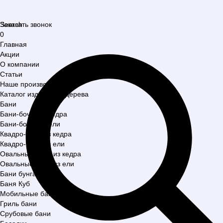
Search
Заказать звонок
0
Главная
Акции
О компании
Статьи
Наше производство
Каталог изделий из дерева
Бани
Бани-бочки из кедра
Бани-бочки из ели
Квадро-бани из кедра
Квадро-бани из ели
Овальные бани из кедра
Овальные бани из ели
Бани бунгало
Баня Куб
Мобильные бани
Гриль бани
Срубовые бани