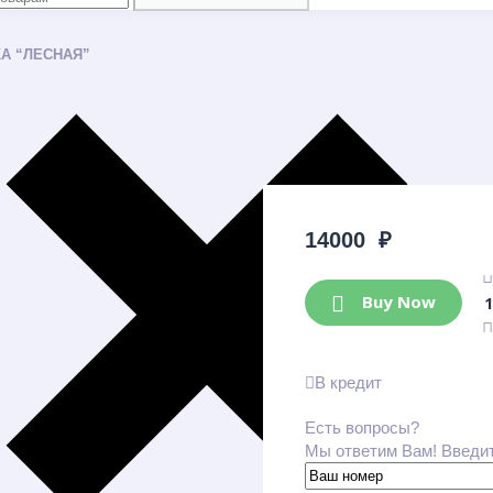
А “ЛЕСНАЯ”
14000
₽
Buy Now
В кредит
Есть вопросы?
Мы ответим Вам! Введи