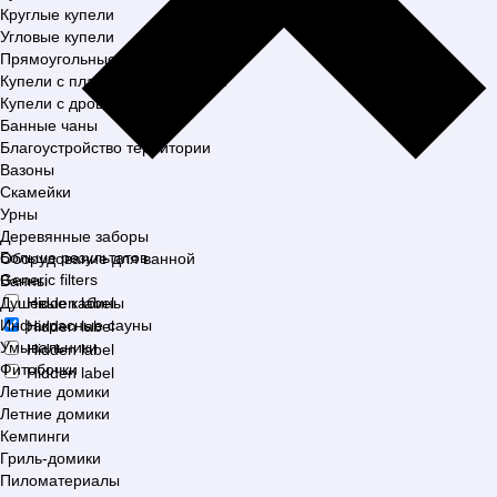
Круглые купели
Угловые купели
Прямоугольные купели
Купели с пластиковой вставкой
Купели с дровяной печью
Банные чаны
Благоустройство территории
Вазоны
Скамейки
Урны
Деревянные заборы
Больше результатов
Оборудование для ванной
Generic filters
Ванны
Душевые кабины
Hidden label
Инфакрасные сауны
Hidden label
Умывальники
Hidden label
Фитобочки
Hidden label
Летние домики
Летние домики
Кемпинги
Гриль-домики
Пиломатериалы