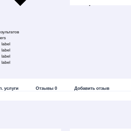
зультатов
ters
 label
 label
 label
 label
п. услуги
Отзывы 0
Добавить отзыв