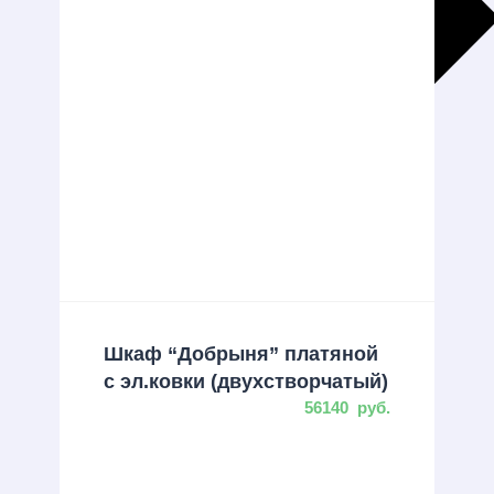
Больше результатов
Generic filters
Hidden label
Hidden label
Hidden label
Hidden label
Шкаф “Добрыня” платяной
с эл.ковки (двухстворчатый)
56140
руб.