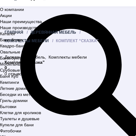
О компании
Акции
Наши преимущества
Наше производство
ГЛАВНАЯ
ДЕРЕВЯННАЯ МЕБЕЛЬ
Каталог
Бани бочки
КОМПЛЕКТЫ МЕБЕЛИ
КОМПЛЕКТ “СКАЗКА”
Квадро-бани
Овальные бани
Деревянная мебель
,
Комплекты мебели
Бани бунгало
Комплект “Сказка”
Мобильные бани
0
Срубовые бани
0 отзывов
Баня Куб
Кемпинги
Летние домики
Беседки из металла
Гриль-домики
Бытовки
Клетки для кроликов
Туалеты и душевые
Купели для бани
Фитобочки