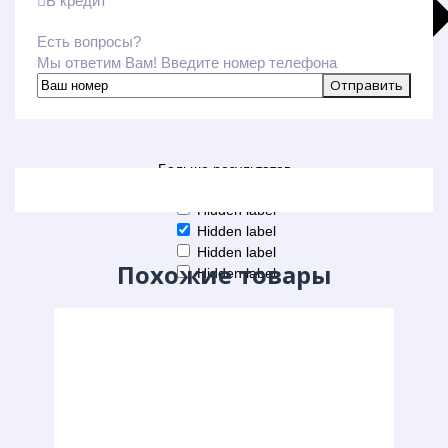
В кредит
Есть вопросы?
Мы ответим Вам! Введите номер телефона
Больше результатов
Generic filters
Hidden label
Hidden label
Hidden label
Похожие товары
Hidden label