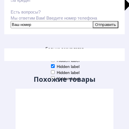
В кредит
Есть вопросы?
Мы ответим Вам! Введите номер телефона
Больше результатов
Generic filters
Hidden label
Hidden label
Hidden label
Похожие товары
Hidden label