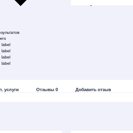
зультатов
ters
 label
 label
 label
 label
п. услуги
Отзывы 0
Добавить отзыв