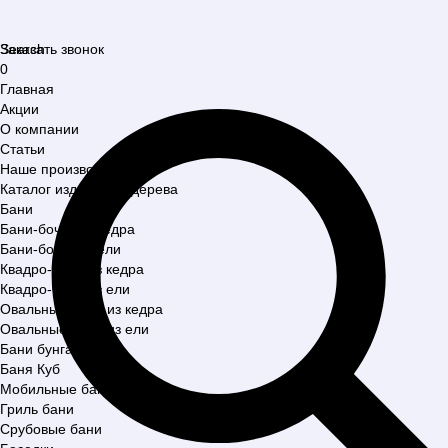
Search
Заказать звонок
0
Главная
Акции
О компании
Статьи
Наше производство
Каталог изделий из дерева
Бани
Бани-бочки из кедра
Бани-бочки из ели
Квадро-бани из кедра
Квадро-бани из ели
Овальные бани из кедра
Овальные бани из ели
Бани бунгало
Баня Куб
Мобильные бани
Гриль бани
Срубовые бани