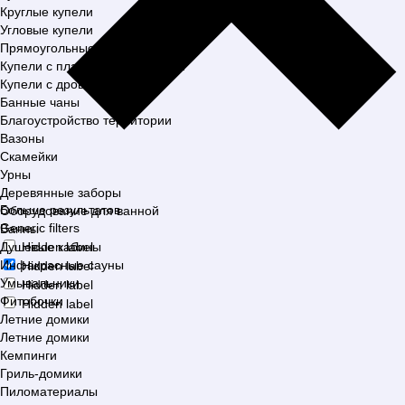
Круглые купели
Угловые купели
Прямоугольные купели
Купели с пластиковой вставкой
Купели с дровяной печью
Банные чаны
Благоустройство территории
Вазоны
Скамейки
Урны
Деревянные заборы
Больше результатов
Оборудование для ванной
Generic filters
Ванны
Душевые кабины
Hidden label
Инфакрасные сауны
Hidden label
Умывальники
Hidden label
Фитобочки
Hidden label
Летние домики
Летние домики
Кемпинги
Гриль-домики
Пиломатериалы