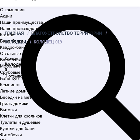
О компании
Акции
Наши преимущества
Наше производство
ГЛАВНАЯ
БЛАГОУСТРОЙСТВО ТЕРРИТОРИИ
Каталог
Бани бочки
КОЛОДЦЫ
КОЛОДЕЦ 019
Квадро-бани
Овальные бани
Колодцы
Бани бунгало
Колодец 019
Мобильные бани
0
Срубовые бани
0 отзывов
Баня Куб
Кемпинги
Летние домики
Беседки из металла
Гриль-домики
Бытовки
Клетки для кроликов
Туалеты и душевые
Купели для бани
Фитобочки