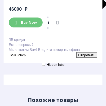
46000
₽
Buy Now
В кредит
Больше результатов
Есть вопросы?
Generic filters
Мы ответим Вам! Введите номер телефона
Hidden label
Hidden label
Hidden label
Hidden label
Похожие товары