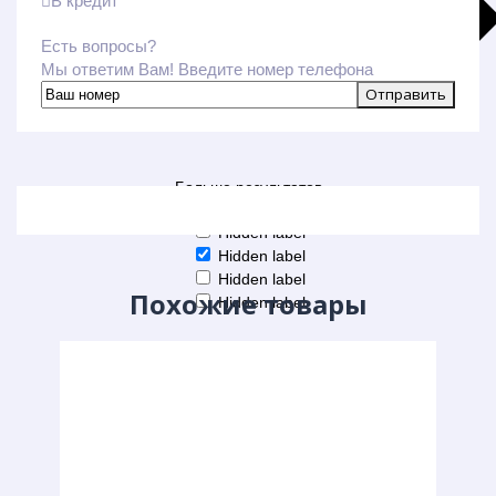
В кредит
Есть вопросы?
Мы ответим Вам! Введите номер телефона
Больше результатов
Generic filters
Hidden label
Hidden label
Hidden label
Похожие товары
Hidden label