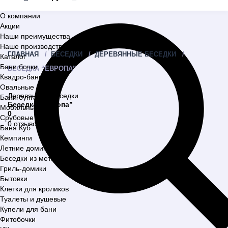
О компании
Акции
Наши преимущества
Наше производство
ГЛАВНАЯ
БЕСЕДКИ
ДЕРЕВЯННЫЕ БЕСЕДКИ
Каталог
Бани бочки
БЕСЕДКА “ЕВРОПА”
Квадро-бани
Овальные бани
Деревянные беседки
Бани бунгало
Беседка “Европа”
Мобильные бани
0
Срубовые бани
0 отзывов
Баня Куб
Кемпинги
Летние домики
Беседки из металла
Гриль-домики
Бытовки
Клетки для кроликов
Туалеты и душевые
Купели для бани
Фитобочки