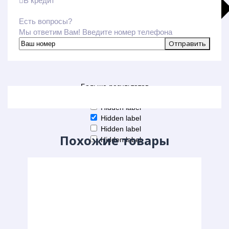
В кредит
Есть вопросы?
Мы ответим Вам! Введите номер телефона
Больше результатов
Generic filters
Hidden label
Hidden label
Hidden label
Похожие товары
Hidden label