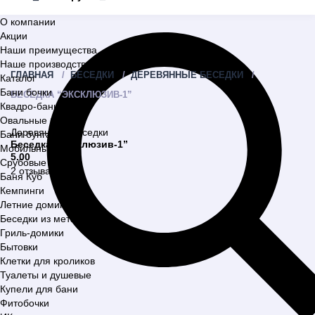
О компании
Акции
Наши преимущества
Наше производство
ГЛАВНАЯ
БЕСЕДКИ
ДЕРЕВЯННЫЕ БЕСЕДКИ
Каталог
Бани бочки
БЕСЕДКА “ЭКСКЛЮЗИВ-1”
Квадро-бани
Овальные бани
Деревянные беседки
Бани бунгало
Беседка “Эксклюзив-1”
Мобильные бани
5.00
Срубовые бани
2 отзыва
Баня Куб
Кемпинги
Летние домики
Беседки из металла
Гриль-домики
Бытовки
Клетки для кроликов
Туалеты и душевые
Купели для бани
Фитобочки