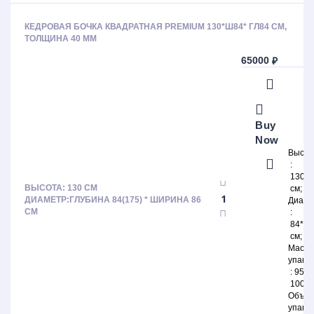
КЕДРОВАЯ БОЧКА КВАДРАТНАЯ PREMIUM 130*Ш84* ГЛ84 СМ,
ТОЛЩИНА 40 ММ
65000
₽
Больше результатов
Generic filters
Hidden label
Hidden label
Hidden label
Buy
Hidden label
Now
Высот
130
ВЫСОТА: 130 СМ
см
ДИАМЕТР:ГЛУБИНА 84(175) * ШИРИНА 86
Диаме
СМ
84*84
см
Масса
упако
95-
100кг
Объём
упако