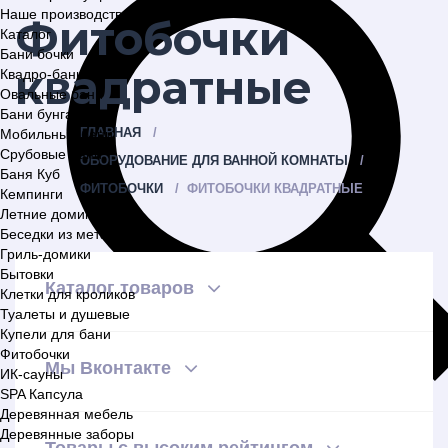
Наше производство
Фитобочки
Каталог
Бани бочки
квадратные
Квадро-бани
Овальные бани
Бани бунгало
ГЛАВНАЯ
Мобильные бани
Срубовые бани
ОБОРУДОВАНИЕ ДЛЯ ВАННОЙ КОМНАТЫ
Баня Куб
ФИТОБОЧКИ
ФИТОБОЧКИ КВАДРАТНЫЕ
Кемпинги
Летние домики
Беседки из металла
Гриль-домики
Бытовки
Каталог товаров
Клетки для кроликов
Туалеты и душевые
Купели для бани
Фитобочки
Мы Вконтакте
ИК-сауны
SPA Капсула
Деревянная мебель
Деревянные заборы
Товары с высоким рейтингом