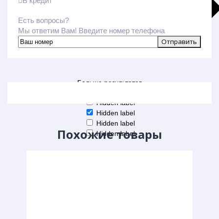
В кредит
Есть вопросы?
Мы ответим Вам! Введите номер телефона
Больше результатов
Generic filters
Hidden label
Hidden label
Hidden label
Похожие товары
Hidden label