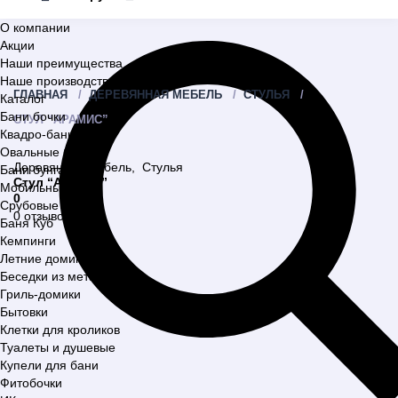
О компании
Акции
Наши преимущества
Наше производство
ГЛАВНАЯ
ДЕРЕВЯННАЯ МЕБЕЛЬ
СТУЛЬЯ
Каталог
Бани бочки
СТУЛ “АРАМИС”
Квадро-бани
Овальные бани
Деревянная мебель
,
Стулья
Бани бунгало
Стул “Арамис”
Мобильные бани
0
Срубовые бани
0 отзывов
Баня Куб
Кемпинги
Летние домики
Беседки из металла
Гриль-домики
Бытовки
Клетки для кроликов
Туалеты и душевые
Купели для бани
Фитобочки