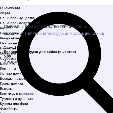
О компании
Акции
Наши преимущества
Наше производство
ГЛАВНАЯ
БЛАГОУСТРОЙСТВО ТЕРРИТОРИИ
Каталог
Бани бочки
СКАМЕЙКИ
БРЕВЕНЧАТАЯ БУДКА ДЛЯ СОБАК (ВЫСОКАЯ)
Квадро-бани
Овальные бани
Скамейки
Бани бунгало
Бревенчатая будка для собак (высокая)
Мобильные бани
5.00
Срубовые бани
3 отзыва
Баня Куб
Кемпинги
Летние домики
Беседки из металла
Гриль-домики
Бытовки
Клетки для кроликов
Туалеты и душевые
Купели для бани
Фитобочки