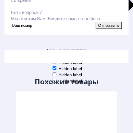
В кредит
Есть вопросы?
Мы ответим Вам! Введите номер телефона
Больше результатов
Generic filters
Hidden label
Hidden label
Hidden label
Похожие товары
Hidden label