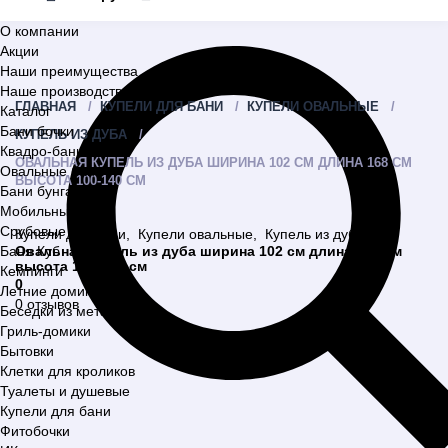
О компании
Акции
Наши преимущества
Наше производство
ГЛАВНАЯ
КУПЕЛИ ДЛЯ БАНИ
КУПЕЛИ ОВАЛЬНЫЕ
Каталог
Бани бочки
КУПЕЛЬ ИЗ ДУБА
Квадро-бани
ОВАЛЬНАЯ КУПЕЛЬ ИЗ ДУБА ШИРИНА 102 СМ ДЛИНА 168 СМ
Овальные бани
ВЫСОТА 100-140 СМ
Бани бунгало
Мобильные бани
Срубовые бани
Купели для бани
,
Купели овальные
,
Купель из дуба
Баня Куб
Овальная купель из дуба ширина 102 см длина 168 см
высота 100-140 см
Кемпинги
0
Летние домики
0 отзывов
Беседки из металла
Гриль-домики
Бытовки
Клетки для кроликов
Туалеты и душевые
Купели для бани
Фитобочки